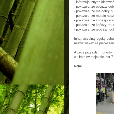
- informuje innych kierowc
- pokazuje, że obejrzał dobr
- pokazuje, że ma dobry h
- pokazuje, że mu się nudz
- pokazuje, że żona go zdr
- pokazuje, że kończy mu 
- pokazuje, że jego samoch
Inną naczelną regułą ruch
nazwa wskazuje pierwszeńs
A żeby przyszłym turystom 
w Limie (w projekcie jest 7 l
Kamil