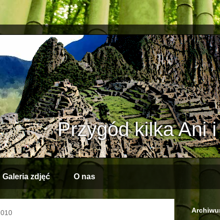
Przygód kilka Ani 
Galeria zdjęć
O nas
Archiwu
2010