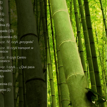
1)
1)
(11)
(25)
dnia
(5)
topada
(13)
dziernika
(5)
 cz. IV, czyli „przygoda”
 cz. III czyli transport w
ieście
 cz. II czyli Centro
istórico
 cz. I czyli… ¿Qué pasa
ompadre?
dyn
eśnia
(1)
rpnia
(1)