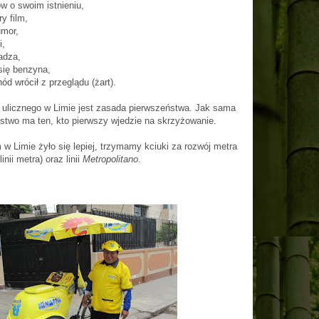
ów o swoim istnieniu,
y film,
umor,
i,
adza,
się benzyna,
ód wrócił z przeglądu (żart).
u ulicznego w Limie jest zasada pierwszeństwa. Jak sama
two ma ten, kto pierwszy wjedzie na skrzyżowanie.
w Limie żyło się lepiej, trzymamy kciuki za rozwój metra
inii metra) oraz linii
Metropolitano
.