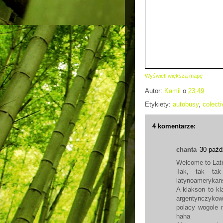
Wyświetl większą mapę
Autor:
Kamil
o
23:49
Etykiety:
autobusy
,
colecti
4 komentarze:
chanta
30 paźd
Welcome to Lati
Tak, tak tak
latynoamerykans
A klakson to kl
argentynczykow
polacy wogole n
haha