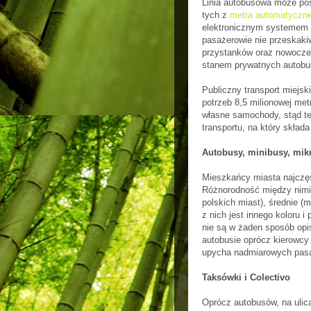
Linia autobusowa może po
tych z
metra automatyczn
elektronicznym systemem po
pasażerowie nie przeskak
przystanków oraz nowoczes
stanem prywatnych autob
Publiczny transport miejsk
potrzeb 8,5 milionowej me
własne samochody, stąd te
transportu, na który składa
Autobusy, minibusy, mik
Mieszkańcy miasta najczęśc
Różnorodność między nimi 
polskich miast), średnie (
z nich jest innego koloru i
nie są w żaden sposób op
autobusie oprócz kierowcy j
upycha nadmiarowych pas
Taksówki i Colectivo
Oprócz autobusów, na ulica