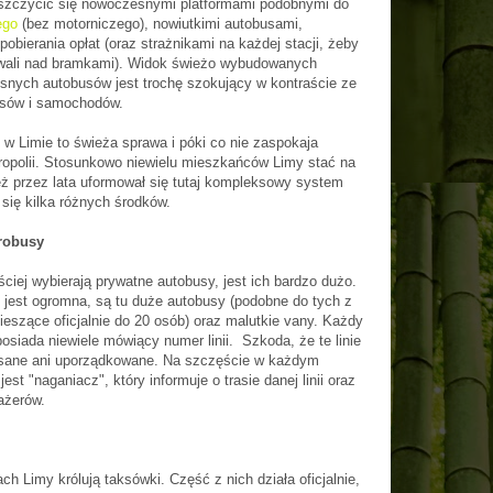
szczycić się nowoczesnymi platformami podobnymi do
ego
(bez motorniczego), nowiutkimi autobusami,
bierania opłat (oraz strażnikami na każdej stacji, żeby
iwali nad bramkami). Widok świeżo wybudowanych
nych autobusów jest trochę szokujący w kontraście ze
usów i samochodów.
i w Limie to świeża sprawa i póki co nie zaspokaja
tropolii. Stosunkowo niewielu mieszkańców Limy stać na
ż przez lata uformował się tutaj kompleksowy system
 się kilka różnych środków.
robusy
iej wybierają prywatne autobusy, jest ich bardzo dużo.
jest ogromna, są tu duże autobusy (podobne do tych z
mieszące oficjalnie do 20 osób) oraz malutkie vany. Każdy
 posiada niewiele mówiący numer linii. Szkoda, że te linie
isane ani uporządkowane. Na szczęście w każdym
est "naganiacz", który informuje o trasie danej linii oraz
ażerów.
ch Limy królują taksówki. Część z nich działa oficjalnie,