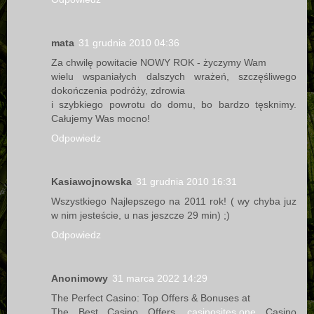
mata
31 grudnia 2010 04:36
Za chwilę powitacie NOWY ROK - życzymy Wam
wielu wspaniałych dalszych wrażeń, szczęśliwego
dokończenia podróży, zdrowia
i szybkiego powrotu do domu, bo bardzo tęsknimy.
Całujemy Was mocno!
Odpowiedz
Kasiawojnowska
31 grudnia 2010 16:31
Wszystkiego Najlepszego na 2011 rok! ( wy chyba juz
w nim jesteście, u nas jeszcze 29 min) ;)
Odpowiedz
Anonimowy
31 marca 2022 14:29
The Perfect Casino: Top Offers & Bonuses at
The Best Casino Offers.
casinosites.one
Casino