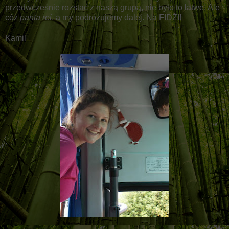
przedwcześnie rozstać z naszą grupą, nie było to łatwe. Ale
cóż
panta rei
, a my podróżujemy dalej. Na FIDŻI!
Kamil