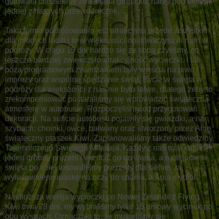
gotowała codziennie zmieniana grupa kucharzy pod okiem
jednej z naszych przewodniczek.
Taka forma podróżowania jest atrakcyjna przede wszystkim
dla młodych ludzi i to w większości oni towarzyszyli nam w
podróży. W ciągu 15 dni bardzo się ze sobą zżyliśmy, co
jeszcze bardziej zwiększyło atrakcyjność wycieczki. I tak
poza programowym zwiedzaniem były wyjścia na piwo i
imprezy oraz wspólne spędzanie świąt. Bycie w święta w
podróży dla większości z nas nie było łatwe, dlatego żeby to
zrekompensować postaraliśmy się wprowadzić świąteczną
atmosferę w autobusie. Rozpoczęliśmy od przygotowań
dekoracji. Na suficie autobusu pojawiły się gwiazdki, a na
szybach: choinki, owce, bałwany oraz stworzony przez Anię
świąteczny ptaszek Kiwi. Zaplanowaliśmy także odwiedziny
Tajemniczego Świętego Mikołaja. Każdy z nas miał kupić
jeden drobny prezent i wrzucić go do worka, a następnie w
święta po kolei losowaliśmy prezenty dla siebie. Ja
wylosowałem opaskę na oczy do spania, a Ania mydło!
Najdłuższa wersja wycieczki po Nowej Zelandii z Flying
Kiwi trwa 28 dni, my wybraliśmy tylko 15 dniowy wycinek po
obu wyspach. Oznaczało to, że musieliśmy się