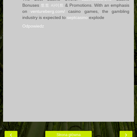
Bonuses
토토 사이트
& Promotions. With an emphasis
on
ventureberg.com/
casino games, the gambling
industry is expected to
septcasino
explode
Odpowiedz
‹
›
Strona główna