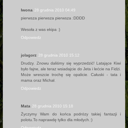
Iwona
28 grudnia 2010 04:49
pierwsza pierwsza pierwsza :DDDD
Wesoła z was ekipa :)
Odpowiedz
jolagorz
28 grudnia 2010 15:12
Drudzy. Znowu daliśmy się wyprzedzić! Latające Kiwi
było fajne, ale teraz wsiadajcie do Jeta i lećcie na Fidżi.
Może wreszcie trochę się opalicie. Całuski - tata i
mama oraz Michał.
Odpowiedz
Mata
28 grudnia 2010 15:18
Życzymy Wam do końca podrózy takiej fantazji i
polotu.To naprawdę tylko dla młodych.:)
Odpowiedz