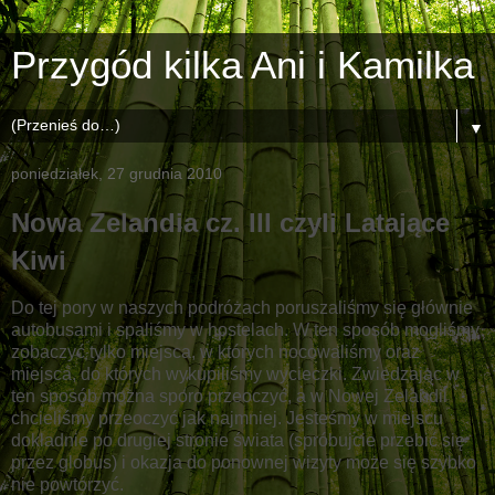
Przygód kilka Ani i Kamilka
▼
poniedziałek, 27 grudnia 2010
Nowa Zelandia cz. III czyli Latające
Kiwi
Do tej pory w naszych podróżach poruszaliśmy się głównie
autobusami i spaliśmy w hostelach. W ten sposób mogliśmy
zobaczyć tylko miejsca, w których nocowaliśmy oraz
miejsca, do których wykupiliśmy wycieczki. Zwiedzając w
ten sposób można sporo przeoczyć, a w Nowej Zelandii
chcieliśmy przeoczyć jak najmniej. Jesteśmy w miejscu
dokładnie po drugiej stronie świata (spróbujcie przebić się
przez globus) i okazja do ponownej wizyty może się szybko
nie powtórzyć.