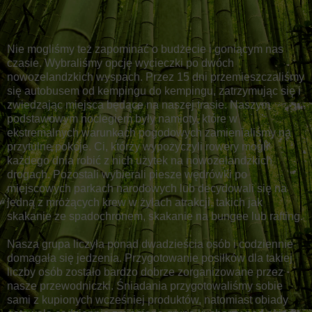
Nie mogliśmy też zapominać o budżecie i goniącym nas
czasie. Wybraliśmy opcję wycieczki po dwóch
nowozelandzkich wyspach. Przez 15 dni przemieszczaliśmy
się autobusem od kempingu do kempingu, zatrzymując się i
zwiedzając miejsca będące na naszej trasie. Naszym
podstawowym noclegiem były namioty, które w
ekstremalnych warunkach pogodowych zamienialiśmy na
przytulne pokoje. Ci, którzy wypożyczyli rowery mogli
każdego dnia robić z nich użytek na nowozelandzkich
drogach. Pozostali wybierali piesze wędrówki po
miejscowych parkach narodowych lub decydowali się na
jedną z mrożących krew w żyłach atrakcji, takich jak
skakanie ze spadochronem, skakanie na bungee lub rafting.
Nasza grupa liczyła ponad dwadzieścia osób i codziennie
domagała się jedzenia. Przygotowanie posiłków dla takiej
liczby osób zostało bardzo dobrze zorganizowane przez
nasze przewodniczki. Śniadania przygotowaliśmy sobie
sami z kupionych wcześniej produktów, natomiast obiady