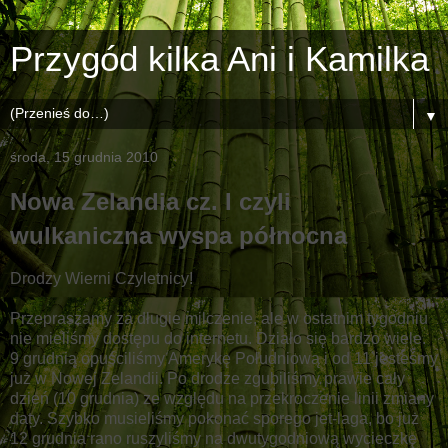
Przygód kilka Ani i Kamilka
▼
środa, 15 grudnia 2010
Nowa Zelandia cz. I czyli
wulkaniczna wyspa północna
Drodzy Wierni Czyletnicy!
Przepraszamy za długie milczenie, ale w ostatnim tygodniu
nie mieliśmy dostępu do internetu. Działo się bardzo wiele.
9 grudnia opuściliśmy Amerykę Południową i od 11 jesteśmy
już w Nowej Zelandii. Po drodze zgubiliśmy prawie cały
dzień (10 grudnia) ze względu na przekroczenie linii zmiany
daty. Szybko musieliśmy pokonać sporego jet-laga, bo już
12 grudnia rano ruszyliśmy na dwutygodniową wycieczkę