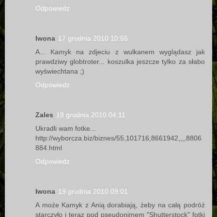
Odpowiedz
Iwona
17 grudnia 2010 10:55
A... Kamyk na zdjeciu z wulkanem wyglądasz jak
prawdziwy globtroter... koszulka jeszcze tylko za słabo
wyświechtana ;)
Odpowiedz
Zales
19 grudnia 2010 04:11
Ukradli wam fotke...
http://wyborcza.biz/biznes/55,101716,8661942,,,,8806
884.html
Odpowiedz
Iwona
19 grudnia 2010 09:01
A może Kamyk z Anią dorabiają, żeby na całą podróż
starczyło i teraz pod pseudonimem "Shutterstock" fotki