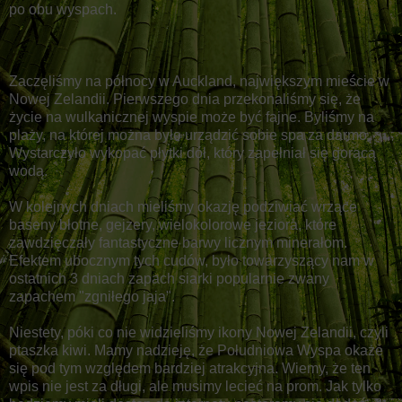
po obu wyspach.
Zaczęliśmy na północy w Auckland, największym mieście w
Nowej Zelandii. Pierwszego dnia przekonaliśmy się, że
życie na wulkanicznej wyspie może być fajne. Byliśmy na
plaży, na której można było urządzić sobie spa za darmo.
Wystarczyło wykopać płytki dół, który zapełniał się gorącą
wodą.
W kolejnych dniach mieliśmy okazję podziwiać wrzące
baseny błotne, gejzery, wielokolorowe jeziora, które
zawdzięczały fantastyczne barwy licznym minerałom.
Efektem ubocznym tych cudów, było towarzyszący nam w
ostatnich 3 dniach zapach siarki popularnie zwany
zapachem "zgniłego jaja".
Niestety, póki co nie widzieliśmy ikony Nowej Zelandii, czyli
ptaszka kiwi. Mamy nadzieję, że Południowa Wyspa okaże
się pod tym względem bardziej atrakcyjna. Wiemy, że ten
wpis nie jest za długi, ale musimy lecieć na prom. Jak tylko