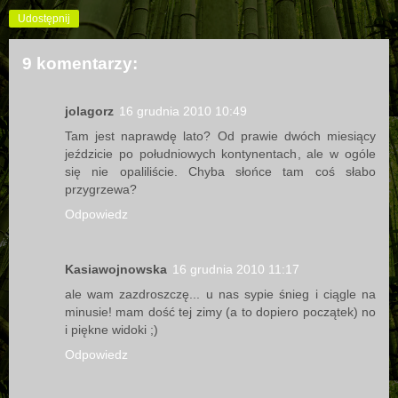
Udostępnij
9 komentarzy:
jolagorz
16 grudnia 2010 10:49
Tam jest naprawdę lato? Od prawie dwóch miesiący
jeździcie po południowych kontynentach, ale w ogóle
się nie opaliliście. Chyba słońce tam coś słabo
przygrzewa?
Odpowiedz
Kasiawojnowska
16 grudnia 2010 11:17
ale wam zazdroszczę... u nas sypie śnieg i ciągle na
minusie! mam dość tej zimy (a to dopiero początek) no
i piękne widoki ;)
Odpowiedz