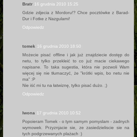
Bratr
16 grudnia 2010 15:25
Gdzie zdjecia z Mordoru!? Chce pocztówke z Barad-
Dur i Fotke z Nazgulami!
Odpowiedz
tomek
16 grudnia 2010 18:50
Możecie pisać offline i jak już znajdziecie dostęp do
netu, to tylko przekleić to co już macie ciekawego
napisane. To taka sugestia, która nie pozwoli Wam
więcej się nie tłumaczyć, że "krótki wpis, bo netu nie
ma" :P
Nie iść mi tu na łatwiznę, tylko pisać dużo. ;)
Odpowiedz
Iwona
17 grudnia 2010 10:52
Popoieram Tomek - o tym samym pomyslam - zadnych
wymowek. Przyznjacie sie, ze zasiedzieliscie sie na
tych podgrzewanych plażach :)