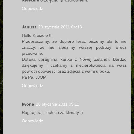
Kerekere o zdjęcia. :)Pozdrowienia
Odpowiedz
Janusz
20 stycznia 2011 04:13
Hello Kreizole !!!
Przepraszamy, że dopiero teraz piszemy ale to nie
znaczy, że nie śledzimy waszej podróży wręcz
przeciwnie.
Dotarła upragnina kartka z Nowej Zelandii. Bardzo
dziękujemy i czekamy z niecierpliwością na wasz
powrót i opowieści oraz zdjęcia z wami u boku.
Pa Pa. JJOM
Odpowiedz
Iwona
20 stycznia 2011 09:11
Raj, raj, raj - ech co za klimaty :)
Odpowiedz