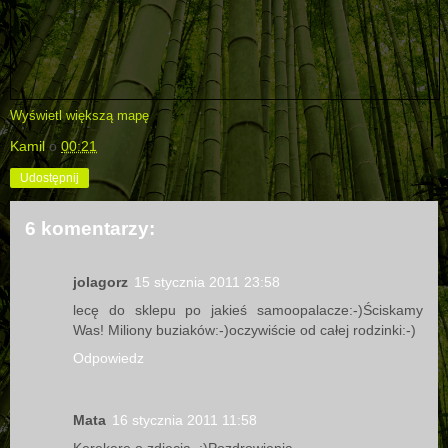
Wyświetl większą mapę
Kamil
o
00:21
Udostępnij
6 komentarzy:
jolagorz
15 stycznia 2011 23:58
lecę do sklepu po jakieś samoopalacze:-)Ściskamy
Was! Miliony buziaków:-)oczywiście od całej rodzinki:-)
Odpowiedz
Mata
16 stycznia 2011 11:58