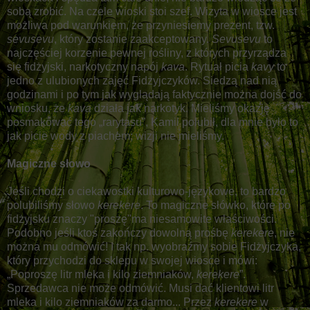
sobą zrobić. Na czele wioski stoi szef. Wizyta w wiosce jest
możliwa pod warunkiem, że przyniesiemy prezent, tzw.
sevusevu
, który zostanie zaakceptowany.
Sevusevu
to
najczęściej korzenie pewnej rośliny, z których przyrządza
się fidżyjski, narkotyczny napój
kava
. Rytuał picia
kavy
to
jedno z ulubionych zajęć Fidżyjczyków. Siedzą nad nią
godzinami i po tym jak wyglądają faktycznie można dojść do
wniosku, że
kava
działa jak narkotyk. Mieliśmy okazję
posmakować tego „rarytasu”, Kamil polubił, dla mnie było to
jak picie wody z piachem; wizji nie mieliśmy.
Magiczne słowo
Jeśli chodzi o ciekawostki kulturowo-językowe, to bardzo
polubiliśmy słowo
kerekere
. To magiczne słówko, które po
fidżyjsku znaczy "proszę"ma niesamowite właściwości.
Podobno jeśli ktoś zakończy dowolną prośbę
kerekere
, nie
można mu odmówić! I tak np. wyobraźmy sobie Fidżyjczyka,
który przychodzi do sklepu w swojej wiosce i mówi:
„Poproszę litr mleka i kilo ziemniaków,
kerekere
”.
Sprzedawca nie może odmówić. Musi dać klientowi litr
mleka i kilo ziemniaków za darmo... Przez
kerekere
w