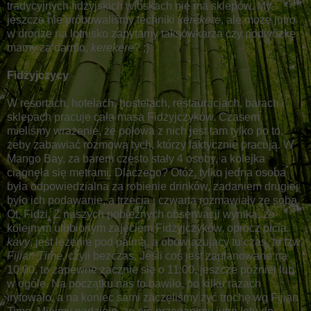
tradycyjnych fidżyjskich wioskach nie ma sklepów. My
jeszcze nie próbowaliśmy techniki
kerekere
, ale może jutro
w drodze na lotnisko zapytamy taksówkarza czy podwózkę
mamy za darmo,
kerekere
? ;)
Fidżyjczycy
W resortach, hotelach, hostelach, restauracjach, barach i
sklepach pracuje cała masa Fidżyjczyków. Czasem
mieliśmy wrażenie, że połowa z nich jest tam tylko po to,
żeby zabawiać rozmową tych, którzy faktycznie pracują. W
Mango Bay, za barem często stały 4 osoby, a kolejka
ciągnęła się metrami. Dlaczego? Otóż, tylko jedna osoba
była odpowiedzialna za robienie drinków, zadaniem drugiej
było ich podawanie, a trzecia i czwarta rozmawiały ze sobą.
Ot, Fidżi. Z naszych pobieżnych obserwacji wynika, że
kolejnym ulubionym zajęciem Fidżyjczyków, oprócz picia
kavy
, jest leżenie pod palmą, a obowiązujący tu czas to tzw.
Fijian Time,
czyli bezczas. Jeśli coś jest zaplanowane na
10:00, to zapewne zacznie się o 11:00, jeszcze później lub
w ogóle. Na początku nas to bawiło, po kilku razach
irytowało, a na koniec sami zaczęliśmy żyć trochę wg Fijian