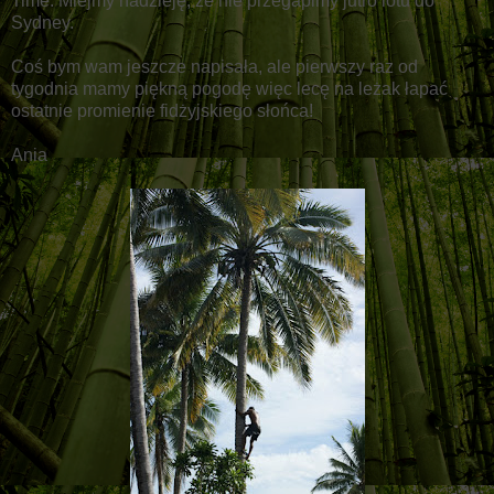
Time. Miejmy nadzieję, że nie przegapimy jutro lotu do
Sydney.
Coś bym wam jeszcze napisała, ale pierwszy raz od
tygodnia mamy piękną pogodę więc lecę na leżak łapać
ostatnie promienie fidżyjskiego słońca!
Ania