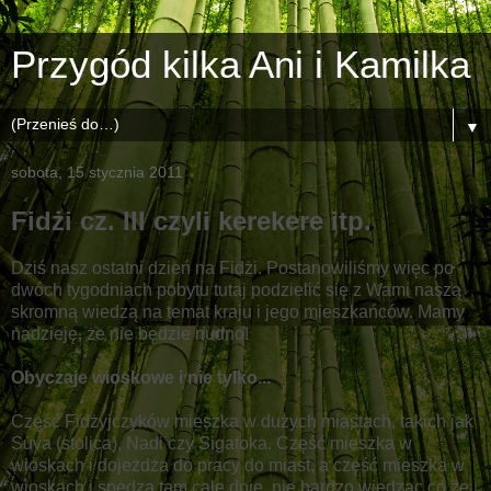
Przygód kilka Ani i Kamilka
▼
sobota, 15 stycznia 2011
Fidżi cz. III czyli kerekere itp.
Dziś nasz ostatni dzień na Fidżi. Postanowiliśmy więc po
dwóch tygodniach pobytu tutaj podzielić się z Wami naszą
skromną wiedzą na temat kraju i jego mieszkańców. Mamy
nadzieję, że nie będzie nudno!
Obyczaje wioskowe i nie tylko...
Część Fidżyjczyków mieszka w dużych miastach, takich jak
Suva (stolica), Nadi czy Sigatoka. Część mieszka w
wioskach i dojeżdża do pracy do miast, a część mieszka w
wioskach i spędza tam całe dnie, nie bardzo wiedząc co ze