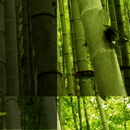
gger
.