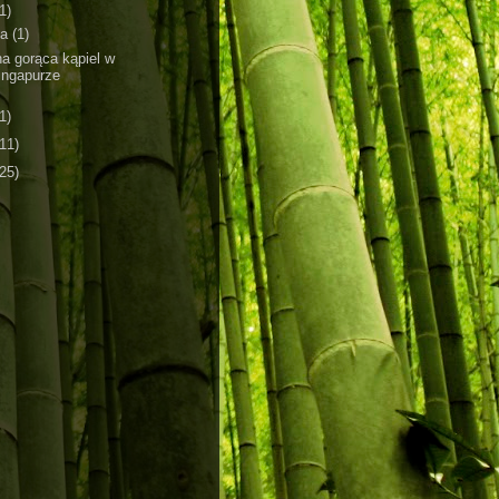
1)
ja
(1)
a gorąca kąpiel w
ingapurze
1)
(11)
(25)