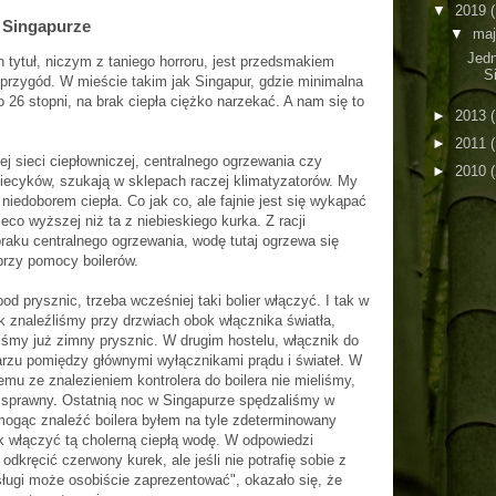
▼
2019
(
 Singapurze
▼
ma
Jedn
 tytuł, niczym z taniego horroru, jest przedsmakiem
S
przygód. W mieście takim jak Singapur, gdzie minimalna
o 26 stopni, na brak ciepła ciężko narzekać. A nam się to
►
2013
(
►
2011
j sieci ciepłowniczej, centralnego ogrzewania czy
►
2010
piecyków, szukają w sklepach raczej klimatyzatorów. My
niedoborem ciepła. Co jak co, ale fajnie jest się wykąpać
eco wyższej niż ta z niebieskiego kurka. Z racji
aku centralnego ogrzewania, wodę tutaj ogrzewa się
przy pomocy boilerów.
od prysznic, trzeba wcześniej taki bolier włączyć. I tak w
k znaleźliśmy przy drzwiach obok włącznika światła,
liśmy już zimny prysznic. W drugim hostelu, włącznik do
tarzu pomiędzy głównymi wyłącznikami prądu i świateł. W
mu ze znalezieniem kontrolera do boilera nie mieliśmy,
ł sprawny. Ostatnią noc w Singapurze spędzaliśmy w
 mogąc znaleźć boilera byłem na tyle zdeterminowany
k włączyć tą cholerną ciepłą wodę. W odpowiedzi
dkręcić czerwony kurek, ale jeśli nie potrafię sobie z
sługi może osobiście zaprezentować", okazało się, że