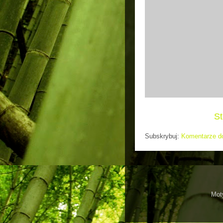
St
Subskrybuj:
Komentarze do
Mot