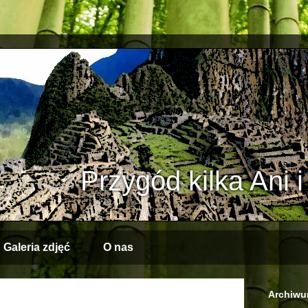
Przygód kilka Ani 
Galeria zdjęć
O nas
Archiwu