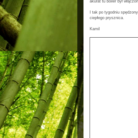
akurat tu boiler był włączo
I tak po tygodniu spędzon
ciepłego prysznica.
Kamil