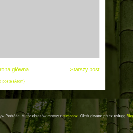
rona główna
Starszy post
 posta (Atom)
yw Podróże. Autor obrazów motywu:
simonox
. Obsługiwane przez usługę
Blo