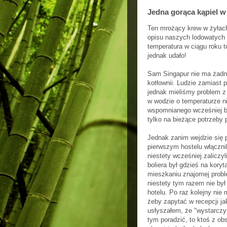
Jedna gorąca kąpiel w
Ten mrożący krew w żyłach
opisu naszych lodowatych 
temperatura w ciągu roku t
jednak udało!
Sam Singapur nie ma żadne
kotłownii. Ludzie zamiast 
jednak mieliśmy problem z 
w wodzie o temperaturze ni
wspomnianego wcześniej br
tylko na bieżące potrzeby 
Jednak zanim wejdzie się p
pierwszym hostelu włączni
niestety wcześniej zaliczy
boliera był gdzieś na kory
mieszkaniu znajomej proble
niestety tym razem nie by
hotelu. Po raz kolejny nie
żeby zapytać w recepcji ja
usłyszałem, że "wystarczy o
tym poradzić, to ktoś z ob